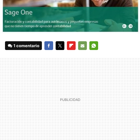
1 comentario
FACEBOOK
TWITTER
FLIPBOARD
E-
WHATSAPP
MAIL