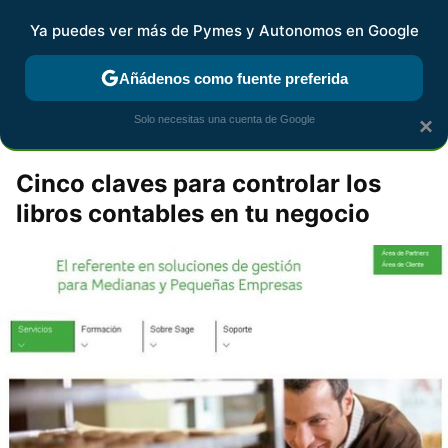
Pymes y Autonomos
Contenidos contratados por la
Ya puedes ver más de Pymes y Autonomos en Google
marca que se menciona
+info
Añádenos como fuente preferida
facturasenminutos
Solo necesitas una cuenta de Google
×
Cinco claves para controlar los
libros contables en tu negocio