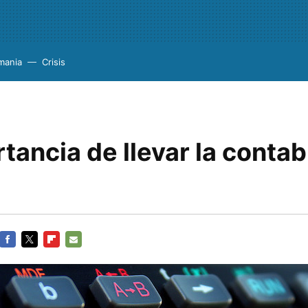
mania
Crisis
tancia de llevar la contabi
FACEBOOK
TWITTER
FLIPBOARD
E-
MAIL