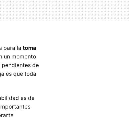
a para la
toma
 en un momento
os pendientes de
aja es que toda
abilidad es de
importantes
erarte