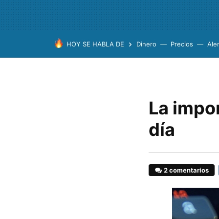
HOY SE HABLA DE
Dinero
Precios
Ale
La impor
día
2 comentarios