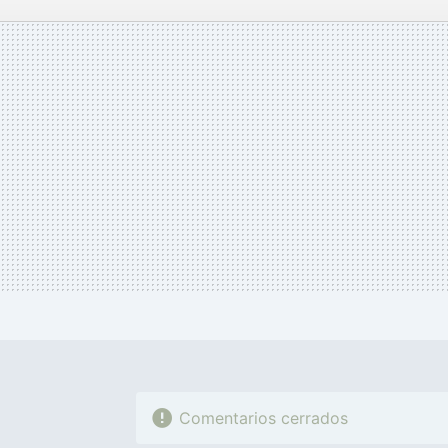
FACEBOOK
TWITTER
FLIPBOARD
E-
MAIL
Comentarios cerrados