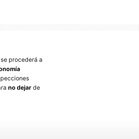
 se procederá a
onomía
nspecciones
ara
no dejar
de