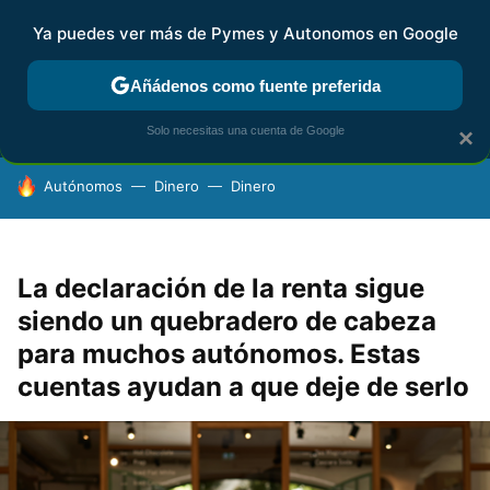
Ya puedes ver más de Pymes y Autonomos en Google
MENÚ
NUEVO
Añádenos como fuente preferida
FISCALIDAD Y CONTABILIDAD
KIT DIGITAL
RENTA
AG
Solo necesitas una cuenta de Google
×
HOY SE HABLA DE
Autónomos
Dinero
Dinero
La declaración de la renta sigue
siendo un quebradero de cabeza
para muchos autónomos. Estas
cuentas ayudan a que deje de serlo