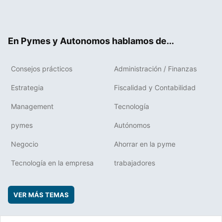
Twit
Fac
RSS
Flip
Link
ter
ebo
boa
edIn
ok
rd
En Pymes y Autonomos hablamos de...
Consejos prácticos
Administración / Finanzas
Estrategia
Fiscalidad y Contabilidad
Management
Tecnología
pymes
Autónomos
Negocio
Ahorrar en la pyme
Tecnología en la empresa
trabajadores
VER MÁS TEMAS