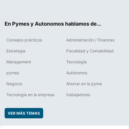
Twit
Fac
RSS
Flip
Link
ter
ebo
boa
edIn
ok
rd
En Pymes y Autonomos hablamos de...
Consejos prácticos
Administración / Finanzas
Estrategia
Fiscalidad y Contabilidad
Management
Tecnología
pymes
Autónomos
Negocio
Ahorrar en la pyme
Tecnología en la empresa
trabajadores
VER MÁS TEMAS