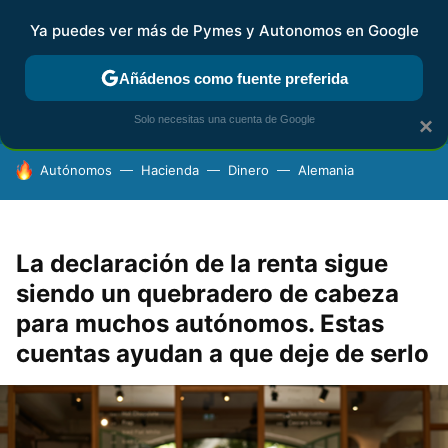
Ya puedes ver más de Pymes y Autonomos en Google
FISCALIDAD Y CONTABILIDAD
KIT DIGITAL
RENTA
AG
Añádenos como fuente preferida
Solo necesitas una cuenta de Google
×
HOY SE HABLA DE
Autónomos
Hacienda
Dinero
Alemania
La declaración de la renta sigue
siendo un quebradero de cabeza
para muchos autónomos. Estas
cuentas ayudan a que deje de serlo