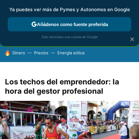
Ya puedes ver más de Pymes y Autonomos en Google
FISCALIDAD Y CONTABILIDAD
KIT DIGITAL
RENTA
AG
Añádenos como fuente preferida
Solo necesitas una cuenta de Google
×
HOY SE HABLA DE
Dinero
Precios
Energía eólica
Los techos del emprendedor: la
hora del gestor profesional