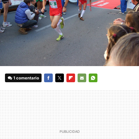
1 comentario
FACEBOOK
TWITTER
FLIPBOARD
E-
WHATSAPP
MAIL