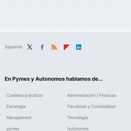
Síguenos
Twit
Fac
RSS
Flip
Link
ter
ebo
boa
edIn
ok
rd
En Pymes y Autonomos hablamos de...
Consejos prácticos
Administración / Finanzas
Estrategia
Fiscalidad y Contabilidad
Management
Tecnología
pymes
Autónomos