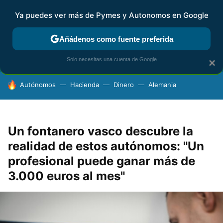
Ya puedes ver más de Pymes y Autonomos en Google
FISCALIDAD Y CONTABILIDAD
KIT DIGITAL
RENTA
AG
Añádenos como fuente preferida
Solo necesitas una cuenta de Google
×
HOY SE HABLA DE
Autónomos
Hacienda
Dinero
Alemania
Un fontanero vasco descubre la
realidad de estos autónomos: "Un
profesional puede ganar más de
3.000 euros al mes"