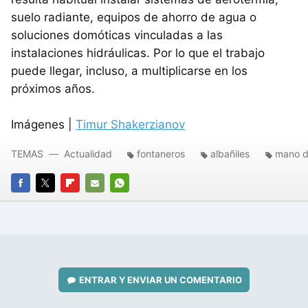
suelo radiante, equipos de ahorro de agua o
soluciones domóticas vinculadas a las
instalaciones hidráulicas. Por lo que el trabajo
puede llegar, incluso, a multiplicarse en los
próximos años.
Imágenes |
Timur Shakerzianov
TEMAS
Actualidad
fontaneros
albañiles
mano d
FACEBOOK
TWITTER
FLIPBOARD
E-
WHATSAPP
MAIL
ENTRAR Y ENVIAR UN COMENTARIO