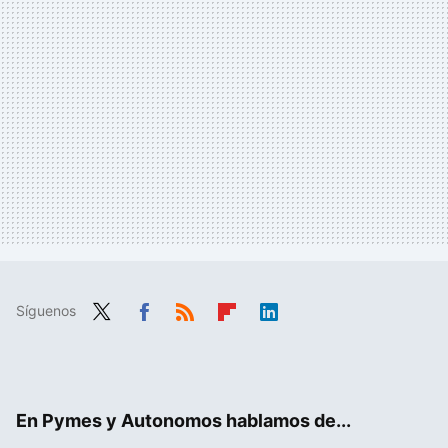
Síguenos
Twit
Fac
RSS
Flip
Link
ter
ebo
boa
edIn
ok
rd
En Pymes y Autonomos hablamos de...