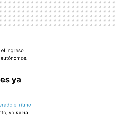
 el ingreso
e autónomos.
tes ya
erado el ritmo
nto, ya
se ha