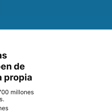
as
ben de
a propia
700 millones
es.
nes