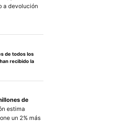
 a devolución
es de todos los
han recibido la
illones de
ón estima
upone un 2% más