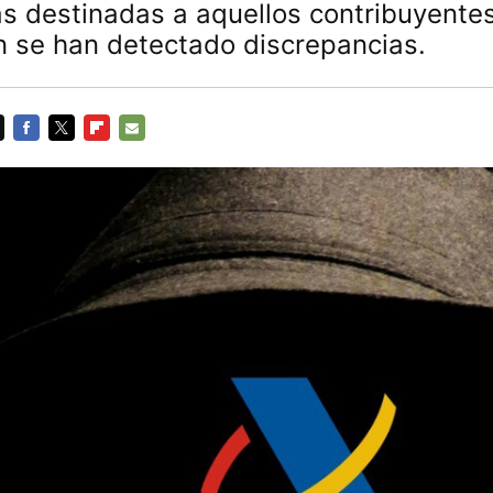
as destinadas a aquellos contribuyente
n se han detectado discrepancias.
FACEBOOK
TWITTER
FLIPBOARD
E-
MAIL