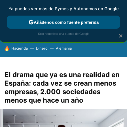
Ya puedes ver más de Pymes y Autonomos en Google
FISCALIDAD Y CONTABILIDAD
KIT DIGITAL
RENTA
AG
Añádenos como fuente preferida
Solo necesitas una cuenta de Google
×
HOY SE HABLA DE
Hacienda
Dinero
Alemania
El drama que ya es una realidad en
España: cada vez se crean menos
empresas, 2.000 sociedades
menos que hace un año