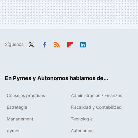
Síguenos
Twit
Fac
RSS
Flip
Link
ter
ebo
boa
edIn
ok
rd
En Pymes y Autonomos hablamos de...
Consejos prácticos
Administración / Finanzas
Estrategia
Fiscalidad y Contabilidad
Management
Tecnología
pymes
Autónomos