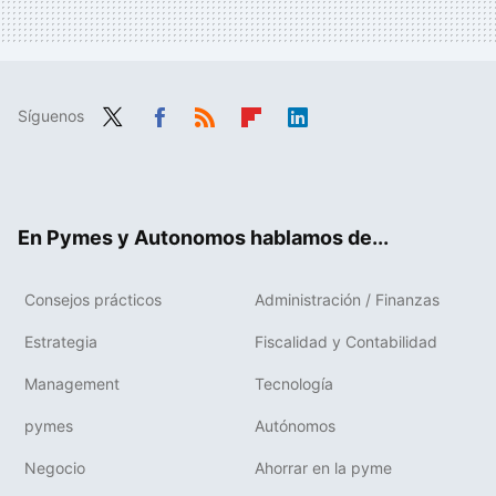
Síguenos
Twit
Fac
RSS
Flip
Link
ter
ebo
boa
edIn
ok
rd
En Pymes y Autonomos hablamos de...
Consejos prácticos
Administración / Finanzas
Estrategia
Fiscalidad y Contabilidad
Management
Tecnología
pymes
Autónomos
Negocio
Ahorrar en la pyme