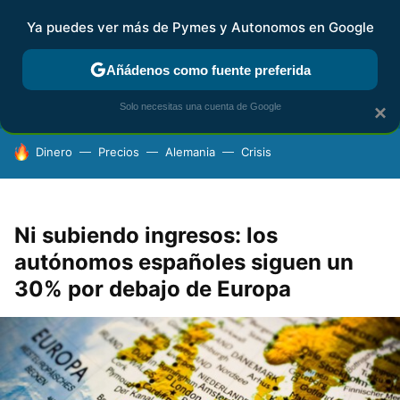
Ya puedes ver más de Pymes y Autonomos en Google
FISCALIDAD Y CONTABILIDAD
KIT DIGITAL
RENTA
AG
Añádenos como fuente preferida
Solo necesitas una cuenta de Google
×
HOY SE HABLA DE
Dinero
Precios
Alemania
Crisis
Ni subiendo ingresos: los
autónomos españoles siguen un
30% por debajo de Europa