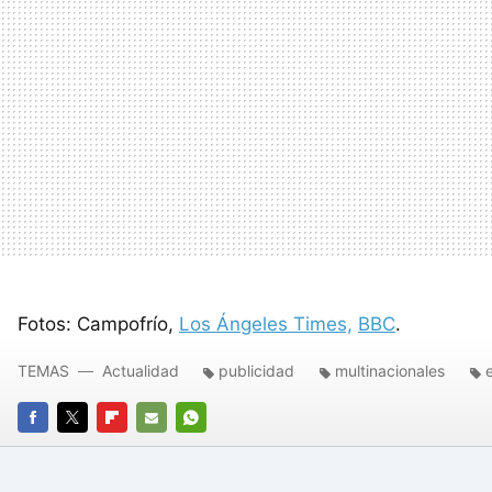
Fotos: Campofrío,
Los Ángeles Times,
BBC
.
TEMAS
Actualidad
publicidad
multinacionales
FACEBOOK
TWITTER
FLIPBOARD
E-
WHATSAPP
MAIL