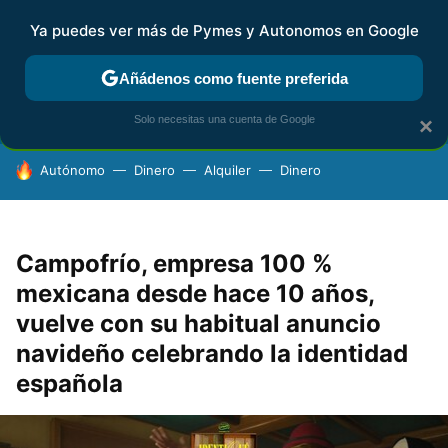
Ya puedes ver más de Pymes y Autonomos en Google
FISCALIDAD Y CONTABILIDAD
KIT DIGITAL
RENTA
AG
Añádenos como fuente preferida
Solo necesitas una cuenta de Google
×
HOY SE HABLA DE
Autónomo
Dinero
Alquiler
Dinero
Campofrío, empresa 100 %
mexicana desde hace 10 años,
vuelve con su habitual anuncio
navideño celebrando la identidad
española