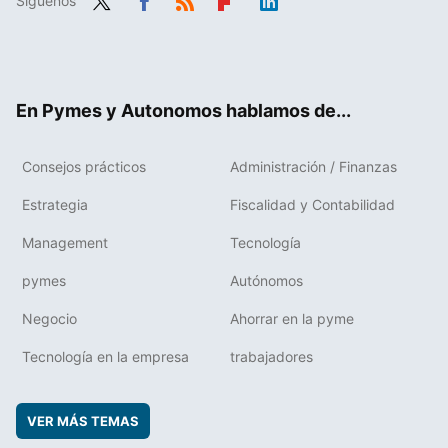
Síguenos
Twit
Fac
RSS
Flip
Link
ter
ebo
boa
edIn
ok
rd
En Pymes y Autonomos hablamos de...
Consejos prácticos
Administración / Finanzas
Estrategia
Fiscalidad y Contabilidad
Management
Tecnología
pymes
Autónomos
Negocio
Ahorrar en la pyme
Tecnología en la empresa
trabajadores
VER MÁS TEMAS