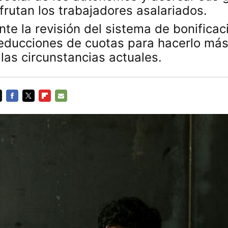
frutan los trabajadores asalariados.
nte la revisión del sistema de bonificac
educciones de cuotas para hacerlo más
 las circunstancias actuales.
FACEBOOK
TWITTER
FLIPBOARD
E-
MAIL