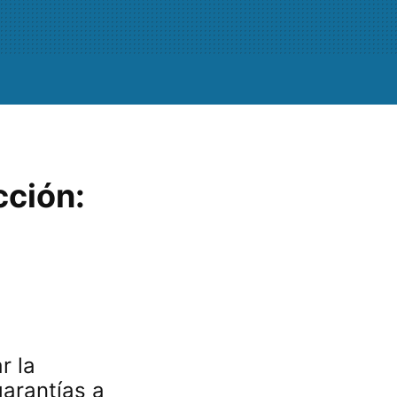
cción:
r la
garantías a