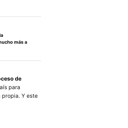
la
 mucho más a
oceso de
aís para
 propia. Y este