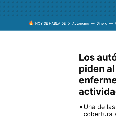
HOY SE HABLA DE
Autónomo
Dinero
Los aut
piden a
enferme
activid
Una de las
cobertura 