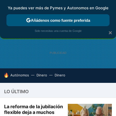
Ya puedes ver más de Pymes y Autonomos en Google
FISCALIDAD Y CONTABILIDAD
KIT DIGITAL
RENTA
AG
Añádenos como fuente preferida
Solo necesitas una cuenta de Google
×
HOY SE HABLA DE
Autónomos
Dinero
Dinero
LO ÚLTIMO
La reforma de la jubilación
flexible deja a muchos