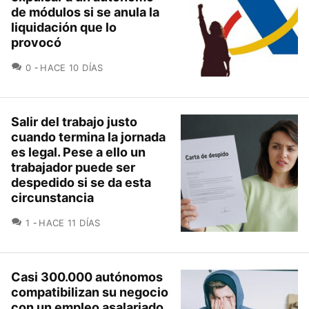
de módulos si se anula la
liquidación que lo
provocó
COMENTARIOS
0
HACE 10 DÍAS
Salir del trabajo justo
cuando termina la jornada
es legal. Pese a ello un
trabajador puede ser
despedido si se da esta
circunstancia
COMENTARIOS
1
HACE 11 DÍAS
Casi 300.000 autónomos
compatibilizan su negocio
con un empleo asalariado