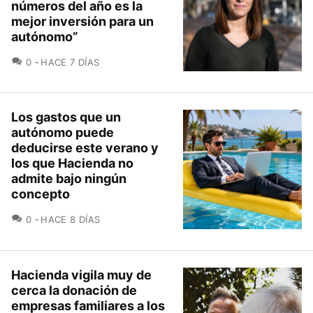
números del año es la
mejor inversión para un
autónomo”
COMENTARIOS
0
HACE 7 DÍAS
Los gastos que un
autónomo puede
deducirse este verano y
los que Hacienda no
admite bajo ningún
concepto
COMENTARIOS
0
HACE 8 DÍAS
Hacienda vigila muy de
cerca la donación de
empresas familiares a los