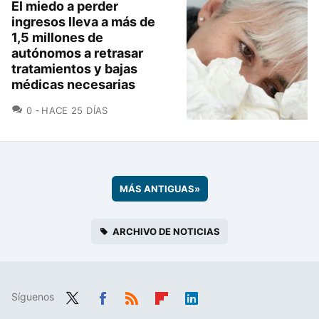
El miedo a perder
ingresos lleva a más de
1,5 millones de
autónomos a retrasar
tratamientos y bajas
médicas necesarias
COMENTARIOS
0
HACE 25 DÍAS
MÁS ANTIGUAS
»
ARCHIVO DE NOTICIAS
Síguenos
Twit
Fac
RSS
Flip
Link