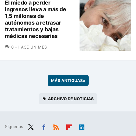
El miedo a perder
ingresos lleva a más de
1,5 millones de
autónomos a retrasar
tratamientos y bajas
médicas necesarias
COMENTARIOS
0
HACE UN MES
MÁS ANTIGUAS
»
ARCHIVO DE NOTICIAS
Síguenos
Twit
Fac
RSS
Flip
Link