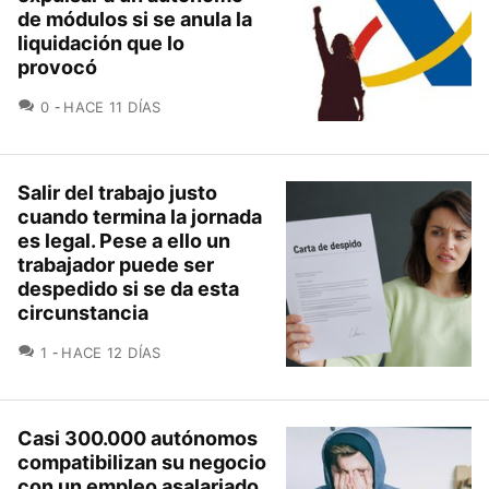
de módulos si se anula la
liquidación que lo
provocó
COMENTARIOS
0
HACE 11 DÍAS
Salir del trabajo justo
cuando termina la jornada
es legal. Pese a ello un
trabajador puede ser
despedido si se da esta
circunstancia
COMENTARIOS
1
HACE 12 DÍAS
Casi 300.000 autónomos
compatibilizan su negocio
con un empleo asalariado