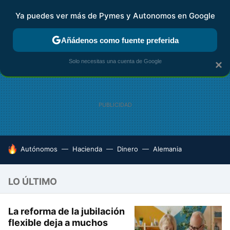
Ya puedes ver más de Pymes y Autonomos en Google
FISCALIDAD Y CONTABILIDAD
KIT DIGITAL
RENTA
AG
Añádenos como fuente preferida
Solo necesitas una cuenta de Google
×
HOY SE HABLA DE
Autónomos
Hacienda
Dinero
Alemania
LO ÚLTIMO
La reforma de la jubilación
flexible deja a muchos