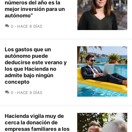
números del año es la
mejor inversión para un
autónomo”
COMENTARIOS
0
HACE 8 DÍAS
Los gastos que un
autónomo puede
deducirse este verano y
los que Hacienda no
admite bajo ningún
concepto
COMENTARIOS
0
HACE 9 DÍAS
Hacienda vigila muy de
cerca la donación de
empresas familiares a los