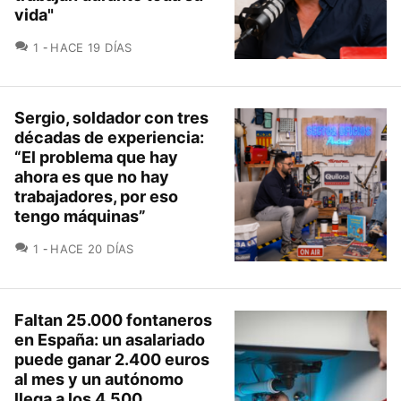
vida"
COMENTARIOS
1
HACE 19 DÍAS
Sergio, soldador con tres
décadas de experiencia:
“El problema que hay
ahora es que no hay
trabajadores, por eso
tengo máquinas”
COMENTARIOS
1
HACE 20 DÍAS
Faltan 25.000 fontaneros
en España: un asalariado
puede ganar 2.400 euros
al mes y un autónomo
llega a los 4.500