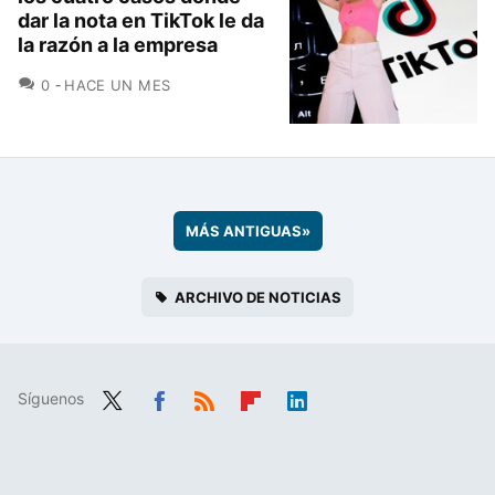
dar la nota en TikTok le da
la razón a la empresa
COMENTARIOS
0
HACE UN MES
MÁS ANTIGUAS
»
ARCHIVO DE NOTICIAS
Síguenos
Twit
Fac
RSS
Flip
Link
ter
ebo
boa
edIn