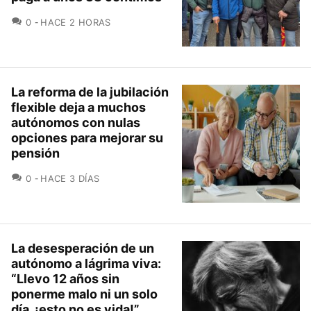
COMENTARIOS
0
HACE 2 HORAS
La reforma de la jubilación
flexible deja a muchos
autónomos con nulas
opciones para mejorar su
pensión
COMENTARIOS
0
HACE 3 DÍAS
La desesperación de un
autónomo a lágrima viva:
“Llevo 12 años sin
ponerme malo ni un solo
día, ¡esto no es vida!”