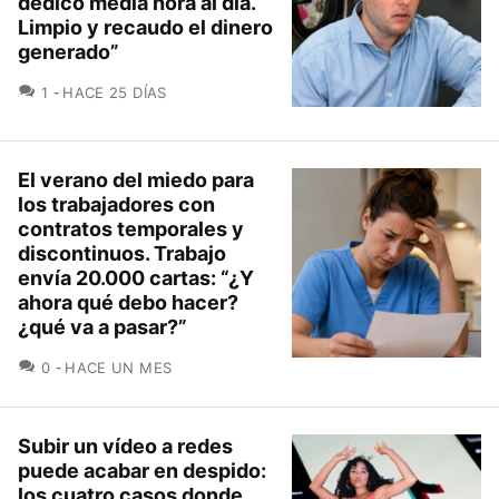
dedico media hora al día.
Limpio y recaudo el dinero
generado”
COMENTARIOS
1
HACE 25 DÍAS
El verano del miedo para
los trabajadores con
contratos temporales y
discontinuos. Trabajo
envía 20.000 cartas: “¿Y
ahora qué debo hacer?
¿qué va a pasar?”
COMENTARIOS
0
HACE UN MES
Subir un vídeo a redes
puede acabar en despido:
los cuatro casos donde