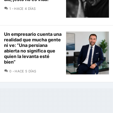
COMENTARIOS
1
HACE 4 DÍAS
Un empresario cuenta una
realidad que mucha gente
ni ve: “Una persiana
abierta no significa que
quien la levanta esté
bien”
COMENTARIOS
0
HACE 5 DÍAS