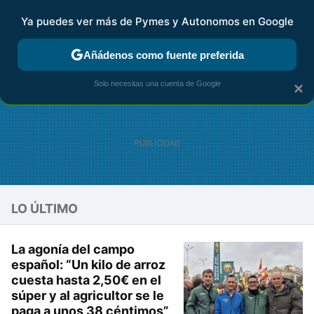
Ya puedes ver más de Pymes y Autonomos en Google
FISCALIDAD Y CONTABILIDAD
KIT DIGITAL
RENTA
AG
Añádenos como fuente preferida
Solo necesitas una cuenta de Google
×
LO ÚLTIMO
La agonía del campo
español: “Un kilo de arroz
cuesta hasta 2,50€ en el
súper y al agricultor se le
paga a unos 38 céntimos”